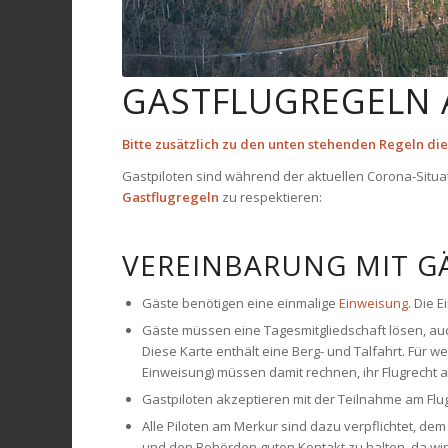
GASTFLUGREGELN
Bitte zusätzlich zu den unten stehenden Regeln die
Gastpiloten sind während der aktuellen Corona-Situ
Gastflugregeln
zu respektieren:
VEREINBARUNG MIT G
Gäste benötigen eine einmalige
Einweisung
. Die 
Gäste müssen eine Tagesmitgliedschaft lösen, auch
Diese Karte enthält eine Berg- und Talfahrt. Für 
Einweisung) müssen damit rechnen, ihr Flugrecht
Gastpiloten akzeptieren mit der Teilnahme am Flu
Alle Piloten am Merkur sind dazu verpflichtet, dem V
und den Behörden guten Kontakt zu halten, da wir