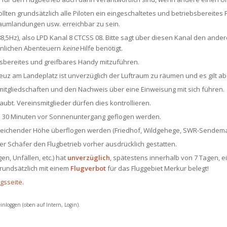
llten grundsätzlich alle Piloten ein eingeschaltetes und betriebsbereites
Baumlandungen usw. erreichbar zu sein.
88,5Hz), also LPD Kanal 8 CTCSS 08. Bitte sagt über diesen Kanal den ande
nlichen Abenteuern
keine
Hilfe benötigt.
ebsbereites und greifbares Handy mitzuführen.
 am Landeplatz ist unverzüglich der Luftraum zu räumen und es gilt abso
smitgliedschaften und den Nachweis über eine Einweisung mit sich führen.
aubt. Vereinsmitglieder dürfen dies kontrollieren.
s 30 Minuten vor Sonnenuntergang geflogen werden.
reichender Höhe überflogen werden (Friedhof, Wildgehege, SWR-Sendema
 Schäfer den Flugbetrieb vorher ausdrücklich gestatten.
n, Unfällen, etc.) hat
unverzüglich
, spätestens innerhalb von 7 Tagen, 
 grundsätzlich mit einem
Flugverbot
für das Fluggebiet Merkur belegt!
gsseite
.