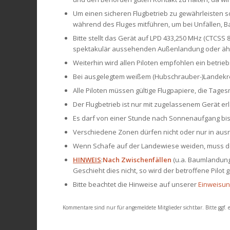
Um einen sicheren Flugbetrieb zu gewährleisten so
während des Fluges mitführen, um bei Unfällen, 
Bitte stellt das Gerät auf LPD 433,250 MHz (CTCSS 
spektakulär aussehenden Außenlandung oder äh
Weiterhin wird allen Piloten empfohlen ein betri
Bei ausgelegtem weißem (Hubschrauber-)Landekreuz
Alle Piloten müssen gültige Flugpapiere, die Tage
Der Flugbetrieb ist nur mit zugelassenem Gerät erl
Es darf von einer Stunde nach Sonnenaufgang bi
Verschiedene Zonen dürfen nicht oder nur in aus
Wenn Schafe auf der Landewiese weiden, muss der
HINWEIS
:
Nach Zwischenfällen
(u.a. Baumlandunge
Geschieht dies nicht, so wird der betroffene Pilot
Bitte beachtet die Hinweise auf unserer
Einweisun