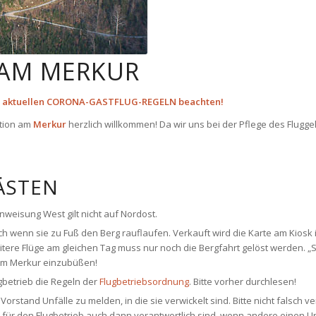
 AM MERKUR
 aktuellen
CORONA-GASTFLUG-REGELN
beachten!
ation am
Merkur
herzlich willkommen! Da wir uns bei der Pflege des Flugge
ÄSTEN
Einweisung West gilt
nicht
auf Nordost.
 wenn sie zu Fuß den Berg rauflaufen. Verkauft wird die Karte am Kiosk in
weitere Flüge am gleichen Tag muss nur noch die Bergfahrt gelöst werden. 
 am Merkur einzubüßen!
gbetrieb die Regeln der
Flugbetriebsordnung
. Bitte vorher durchlesen!
orstand Unfälle zu melden, in die sie verwickelt sind. Bitte nicht falsch ve
 für den Flugbetrieb auch dann verantwortlich sind, wenn andere einen Un