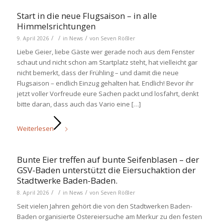
Start in die neue Flugsaison – in alle
Himmelsrichtungen
/
/
/
9. April 2026
in
News
von
Seven Rößler
Liebe Geier, liebe Gäste wer gerade noch aus dem Fenster
schaut und nicht schon am Startplatz steht, hat vielleicht gar
nicht bemerkt, dass der Frühling – und damit die neue
Flugsaison – endlich Einzug gehalten hat. Endlich! Bevor ihr
jetzt voller Vorfreude eure Sachen packt und losfahrt, denkt
bitte daran, dass auch das Vario eine […]
Weiterlesen
Bunte Eier treffen auf bunte Seifenblasen – der
GSV-Baden unterstützt die Eiersuchaktion der
Stadtwerke Baden-Baden.
/
/
/
8. April 2026
in
News
von
Seven Rößler
Seit vielen Jahren gehört die von den Stadtwerken Baden-
Baden organisierte Ostereiersuche am Merkur zu den festen