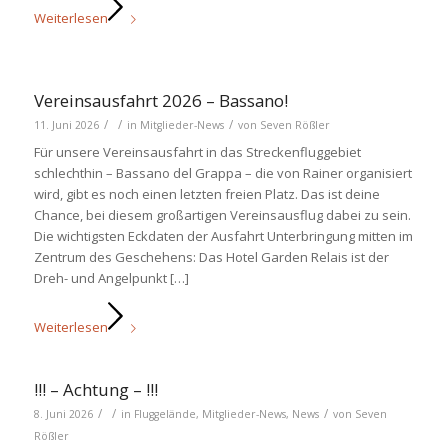
Weiterlesen
Vereinsausfahrt 2026 – Bassano!
/
/
/
11. Juni 2026
in
Mitglieder-News
von
Seven Rößler
Für unsere Vereinsausfahrt in das Streckenfluggebiet
schlechthin – Bassano del Grappa – die von Rainer organisiert
wird, gibt es noch einen letzten freien Platz. Das ist deine
Chance, bei diesem großartigen Vereinsausflug dabei zu sein.
Die wichtigsten Eckdaten der Ausfahrt Unterbringung mitten im
Zentrum des Geschehens: Das Hotel Garden Relais ist der
Dreh- und Angelpunkt […]
Weiterlesen
!!! – Achtung – !!!
/
/
/
8. Juni 2026
in
Fluggelände
,
Mitglieder-News
,
News
von
Seven
Rößler