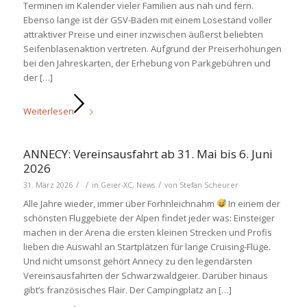
Terminen im Kalender vieler Familien aus nah und fern.
Ebenso lange ist der GSV-Baden mit einem Losestand voller
attraktiver Preise und einer inzwischen äußerst beliebten
Seifenblasenaktion vertreten. Aufgrund der Preiserhöhungen
bei den Jahreskarten, der Erhebung von Parkgebühren und
der […]
Weiterlesen
ANNECY: Vereinsausfahrt ab 31. Mai bis 6. Juni
2026
/
/
/
31. März 2026
in
Geier-XC
,
News
von
Stefan Scheurer
Alle Jahre wieder, immer über Forhnleichnahm
In einem der
schönsten Fluggebiete der Alpen findet jeder was: Einsteiger
machen in der Arena die ersten kleinen Strecken und Profis
lieben die Auswahl an Startplätzen für lange Cruising-Flüge.
Und nicht umsonst gehört Annecy zu den legendärsten
Vereinsausfahrten der Schwarzwaldgeier. Darüber hinaus
gibt’s französisches Flair. Der Campingplatz an […]