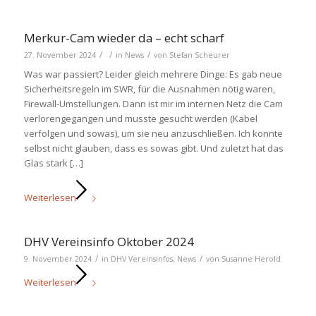
Merkur-Cam wieder da – echt scharf
/
/
/
27. November 2024
in
News
von
Stefan Scheurer
Was war passiert? Leider gleich mehrere Dinge: Es gab neue
Sicherheitsregeln im SWR, für die Ausnahmen nötig waren,
Firewall-Umstellungen. Dann ist mir im internen Netz die Cam
verlorengegangen und musste gesucht werden (Kabel
verfolgen und sowas), um sie neu anzuschließen. Ich konnte
selbst nicht glauben, dass es sowas gibt. Und zuletzt hat das
Glas stark […]
Weiterlesen
DHV Vereinsinfo Oktober 2024
/
/
9. November 2024
in
DHV Vereinsinfos
,
News
von
Susanne Herold
Weiterlesen