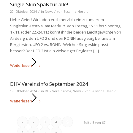
Single-Skin Spaß für alle!
/
/
20. Oktober 2024
in
News
von
Susanne Herold
Liebe Geier! Wir laden euch herzlich ein zu unserem
Singleskin-Testival am Merkur! ️ Von Freitag, 15.11 bis Sonntag,
17.11. (oder 22.-24.11.) könnt ihr die beiden Leichtgewichte von
Airdesign, den UFO 2 und den RONIN ausgiebig bei uns am
Berg testen. UFO 2 vs. RONIN: Welcher Singleskin passt
besser? Der UFO 2 ist ein vielseitiger Begleiter […]
Weiterlesen
DHV Vereinsinfo September 2024
/
/
18. Oktober 2024
in
DHV Vereinsinfos
,
News
von
Susanne Herold
Weiterlesen
«
‹
3
4
5
Seite 5 von 67
6
7
›
»